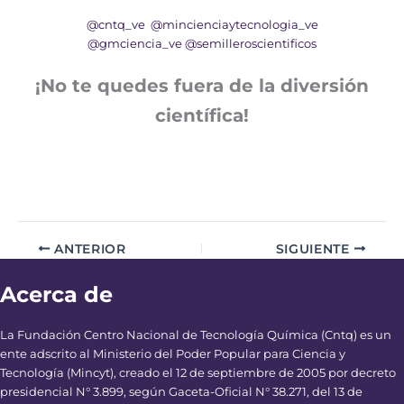
@cntq_ve
@mincienciaytecnologia_ve
@gmciencia_ve
@semilleroscientificos
¡No te quedes fuera de la diversión
científica!
ANTERIOR
SIGUIENTE
Acerca de
La Fundación Centro Nacional de Tecnología Química (Cntq) es un
ente adscrito al Ministerio del Poder Popular para Ciencia y
Tecnología (Mincyt), creado el 12 de septiembre de 2005 por decreto
presidencial N° 3.899, según Gaceta-Oficial N° 38.271, del 13 de