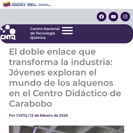
Ir
Centro Nacional
de Tecnología
al
F
Y
I
Química
contenido
a
o
n
c
u
s
e
t
t
Centro Nacional
b
u
a
de Tecnología
o
b
g
Química
o
e
r
k
a
El doble enlace que
m
transforma la industria:
Jóvenes exploran el
mundo de los alquenos
en el Centro Didáctico de
Carabobo
Por
CNTQ
/
12 de febrero de 2026