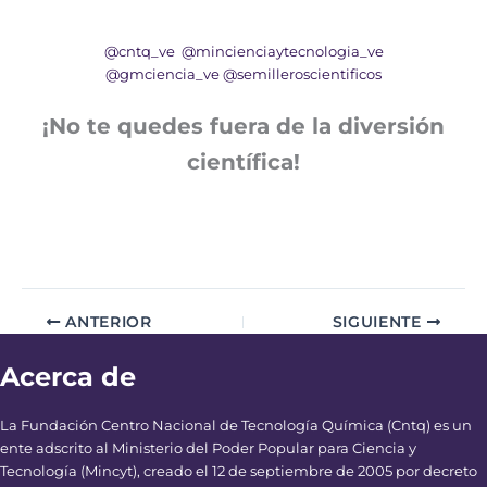
@cntq_ve
@mincienciaytecnologia_ve
@gmciencia_ve
@semilleroscientificos
¡No te quedes fuera de la diversión
científica!
ANTERIOR
SIGUIENTE
Acerca de
La Fundación Centro Nacional de Tecnología Química (Cntq) es un
ente adscrito al Ministerio del Poder Popular para Ciencia y
Tecnología (Mincyt), creado el 12 de septiembre de 2005 por decreto