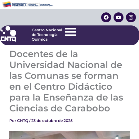
Ir
Centro Nacional
de Tecnología
al
F
Y
I
Química
contenido
a
o
n
c
u
s
e
t
t
Centro Nacional
b
u
a
de Tecnología
o
b
g
Química
o
e
r
k
a
Docentes de la
m
Universidad Nacional de
las Comunas se forman
en el Centro Didáctico
para la Enseñanza de las
Ciencias de Carabobo
Por
CNTQ
/
23 de octubre de 2025