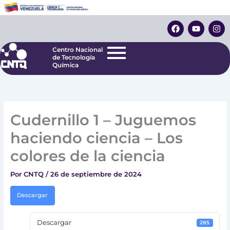
Ir
Centro Nacional
de Tecnología
al
F
Y
I
Química
contenido
a
o
n
c
u
s
e
t
t
Centro Nacional
b
u
a
de Tecnología
o
b
g
Química
o
e
r
k
a
m
Cudernillo 1 – Juguemos
haciendo ciencia – Los
colores de la ciencia
Por
CNTQ
/
26 de septiembre de 2024
Descargar
Descargar
285