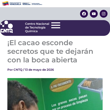
Ir
Centro Nacional
de Tecnología
al
F
Y
I
Química
contenido
a
o
n
c
u
s
e
t
t
Centro Nacional
b
u
a
de Tecnología
o
b
g
Química
o
e
r
k
a
¡El cacao esconde
m
secretos que te dejarán
con la boca abierta
Por
CNTQ
/
13 de mayo de 2026