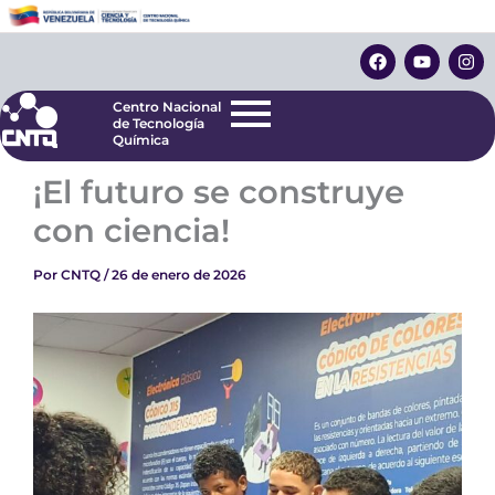
Ir
Centro Nacional
de Tecnología
al
F
Y
I
Química
contenido
a
o
n
c
u
s
e
t
t
Centro Nacional
b
u
a
de Tecnología
o
b
g
Química
o
e
r
k
a
¡El futuro se construye
m
con ciencia!
Por
CNTQ
/
26 de enero de 2026