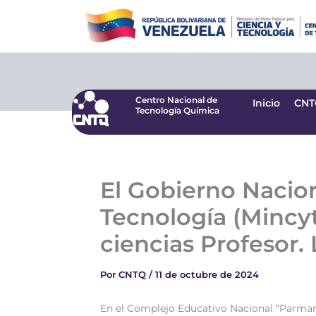
Ir
Centro Nacional de
Inicio
CNT
Tecnología Química
al
contenido
Centro Nacional de
Inicio
CNT
Tecnología Química
El Gobierno Naciona
Tecnología (Mincyt
ciencias Profesor.
Por
CNTQ
/
11 de octubre de 2024
En el Complejo Educativo Nacional “Parmana