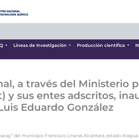
Q
Lineas de Investigación
Producción científica
N
Q
Lineas de Investigación
Producción científica
N
l, a través del Ministerio p
) y sus entes adscritos, ina
 Luis Eduardo González
cay” del municipio Francisco Linares Alcántara, estado Aragua.