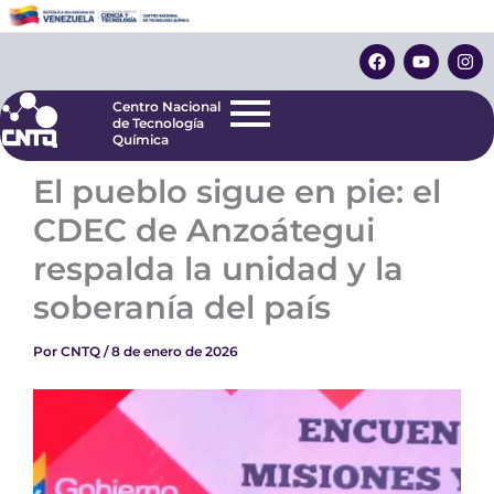
Ir
Centro Nacional
de Tecnología
al
F
Y
I
Química
contenido
a
o
n
c
u
s
e
t
t
Centro Nacional
b
u
a
de Tecnología
o
b
g
Química
o
e
r
k
a
El pueblo sigue en pie: el
m
CDEC de Anzoátegui
respalda la unidad y la
soberanía del país
Por
CNTQ
/
8 de enero de 2026