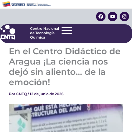
Ir
Centro Nacional
de Tecnología
al
F
Y
I
Química
contenido
a
o
n
c
u
s
e
t
t
Centro Nacional
b
u
a
de Tecnología
o
b
g
Química
o
e
r
k
a
En el Centro Didáctico de
m
Aragua ¡La ciencia nos
dejó sin aliento… de la
emoción!
Por
CNTQ
/
12 de junio de 2026