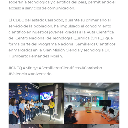
soberanía tecnológica y científica del país, permitiendo el
acceso a servicios de comunicación.
El CDEC del estado Carabobo, durante su primer año al
servicio de la población, ha impulsado el conocimiento
científico en nuestros jóvenes, gracias a la Ruta Científica
del Centro Nacional de Tecnología Química (CNTQ), que
forma parte del Programa Nacional Semilleros Científicos,
enmarcados en la Gran Misión Ciencia y Tecnología Dr.
Humberto Fernández Morán.
#CNTQ #Mincyt #SemillerosCientificos #Carabobo
#Valencia #Aniversario