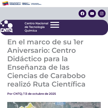
Ir
Centro Nacional
de Tecnología
al
F
Y
I
Química
contenido
a
o
n
c
u
s
e
t
t
Centro Nacional
b
u
a
de Tecnología
o
b
g
Química
o
e
r
k
a
En el marco de su 1er
m
Aniversario: Centro
Didáctico para la
Enseñanza de las
Ciencias de Carabobo
realizó Ruta Científica
Por
CNTQ
/
13 de octubre de 2025