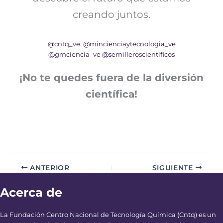
creando juntos.
@cntq_ve
@mincienciaytecnologia_ve
@gmciencia_ve
@semilleroscientificos
¡No te quedes fuera de la diversión
científica!
ANTERIOR
SIGUIENTE
Acerca de
La Fundación Centro Nacional de Tecnología Química (Cntq) es un