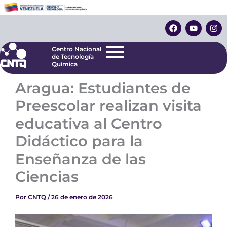
Ir
Centro Nacional
de Tecnología
al
F
Y
I
Química
contenido
a
o
n
c
u
s
e
t
t
Centro Nacional
b
u
a
de Tecnología
o
b
g
Química
o
e
r
k
a
Aragua: Estudiantes de
m
Preescolar realizan visita
educativa al Centro
Didáctico para la
Enseñanza de las
Ciencias
Por
CNTQ
/
26 de enero de 2026