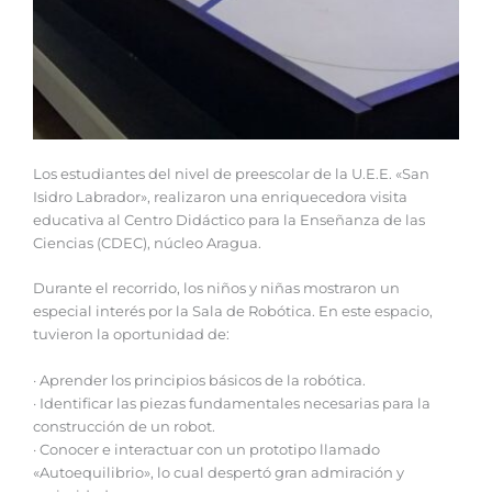
Los estudiantes del nivel de preescolar de la U.E.E. «San
Isidro Labrador», realizaron una enriquecedora visita
educativa al Centro Didáctico para la Enseñanza de las
Ciencias (CDEC), núcleo Aragua.
Durante el recorrido, los niños y niñas mostraron un
especial interés por la Sala de Robótica. En este espacio,
tuvieron la oportunidad de:
· Aprender los principios básicos de la robótica.
· Identificar las piezas fundamentales necesarias para la
construcción de un robot.
· Conocer e interactuar con un prototipo llamado
«Autoequilibrio», lo cual despertó gran admiración y