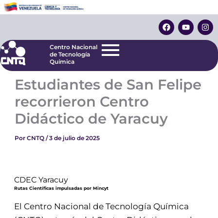
Ir
Centro Nacional
de Tecnología
al
F
Y
I
Química
contenido
a
o
n
c
u
s
e
t
t
Centro Nacional
b
u
a
de Tecnología
o
b
g
Química
o
e
r
k
a
Estudiantes de San Felipe
m
recorrieron Centro
Didáctico de Yaracuy
Por
CNTQ
/
3 de julio de 2025
CDEC Yaracuy
Rutas Científicas impulsadas por Mincyt
El Centro Nacional de Tecnología Química