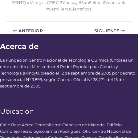
#CNTQ #Mincyt #CDEC #Yaracuy #SanFelipe #Venezuela
#SemillerosCientíficos
ANTERIOR
SIGUIENTE
Acerca de
La Fundación Centro Nacional de Tecnología Química (Cntq) es un
ente adscrito al Ministerio del Poder Popular para Ciencia y
Tecnología (Mincyt), creado el 12 de septiembre de 2005 por decreto
presidencial N° 3.899, según Gaceta-Oficial N° 38.271, del 13 de
septiembre de 2005.
Ubicación
Calle Base Aérea Generalísimo Francisco de Miranda, Edificio
Complejo Tecnológico Simón Rodríguez, Ofic. Centro Nacional de
Tecnología Química, La Carlota, Chacao, Caracas, Estado Miranda,