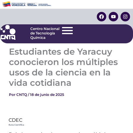
Ir
Centro Nacional
de Tecnología
al
F
Y
I
Química
contenido
a
o
n
c
u
s
e
t
t
Centro Nacional
b
u
a
de Tecnología
o
b
g
Química
o
e
r
k
a
Estudiantes de Yaracuy
m
conocieron los múltiples
usos de la ciencia en la
vida cotidiana
Por
CNTQ
/
18 de junio de 2025
CDEC
Ruta Científica