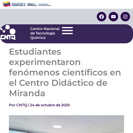
Ir
Centro Nacional
de Tecnología
al
F
Y
I
Química
contenido
a
o
n
c
u
s
e
t
t
Centro Nacional
b
u
a
de Tecnología
o
b
g
Química
o
e
r
k
a
Estudiantes
m
experimentaron
fenómenos científicos en
el Centro Didáctico de
Miranda
Por
CNTQ
/
24 de octubre de 2025