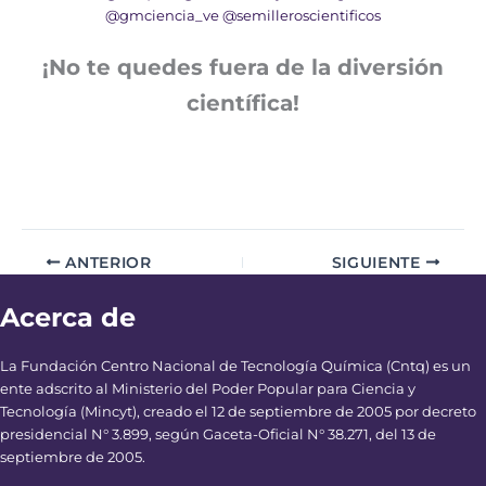
@gmciencia_ve
@semilleroscientificos
¡No te quedes fuera de la diversión
científica!
ANTERIOR
SIGUIENTE
Acerca de
La Fundación Centro Nacional de Tecnología Química (Cntq) es un
ente adscrito al Ministerio del Poder Popular para Ciencia y
Tecnología (Mincyt), creado el 12 de septiembre de 2005 por decreto
presidencial N° 3.899, según Gaceta-Oficial N° 38.271, del 13 de
septiembre de 2005.