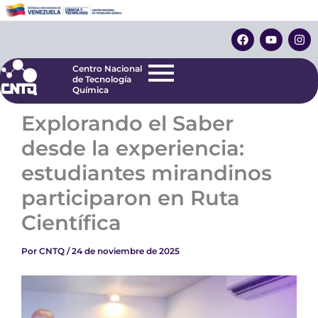
Ir
Centro Nacional
de Tecnología
al
F
Y
I
Química
contenido
a
o
n
c
u
s
e
t
t
Centro Nacional
b
u
a
de Tecnología
o
b
g
Química
o
e
r
k
a
Explorando el Saber
m
desde la experiencia:
estudiantes mirandinos
participaron en Ruta
Científica
Por
CNTQ
/
24 de noviembre de 2025