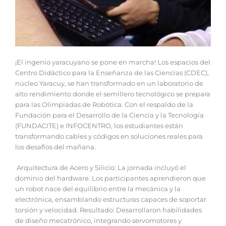
¡El ingenio yaracuyano se pone en marcha! Los espacios del
Centro Didáctico para la Enseñanza de las Ciencias (CDEC),
núcleo Yaracuy, se han transformado en un laboratorio de
alto rendimiento donde el semillero tecnológico se prepara
para las Olimpiadas de Robótica. Con el respaldo de la
Fundación para el Desarrollo de la Ciencia y la Tecnología
(FUNDACITE) e INFOCENTRO, los estudiantes están
transformando cables y códigos en soluciones reales para
los desafíos del mañana.
Arquitectura de Acero y Silicio: La jornada incluyó el
dominio del hardware. Los participantes aprendieron que
un robot nace del equilibrio entre la mecánica y la
electrónica, ensamblando estructuras capaces de soportar
torsión y velocidad. Resultado: Desarrollaron habilidades
de diseño mecatrónico, integrando servomotores y