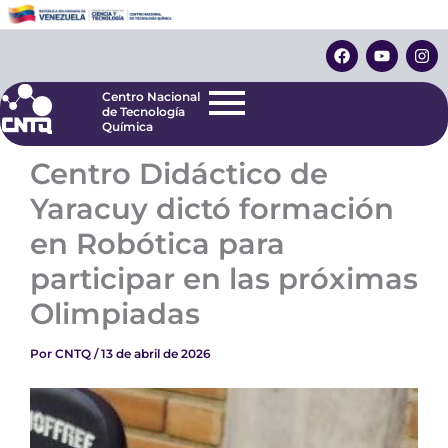
Ir
Centro Nacional
de Tecnología
al
F
Y
I
Química
contenido
a
o
n
c
u
s
e
t
t
Centro Nacional
b
u
a
de Tecnología
o
b
g
Química
o
e
r
k
a
Centro Didáctico de
m
Yaracuy dictó formación
en Robótica para
participar en las próximas
Olimpiadas
Por
CNTQ
/
13 de abril de 2026