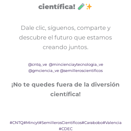
científica!
Dale clic, síguenos, comparte y
descubre el futuro que estamos
creando juntos.
@cntq_ve
@mincienciaytecnologia_ve
@gmciencia_ve
@semilleroscientificos
¡No te quedes fuera de la diversión
científica!
#CNTQ
#Mincyt
#SemillerosCientificos
#Carabobo
#Valencia
#CDEC