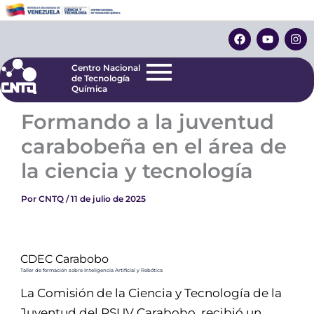
Ir
Centro Nacional
de Tecnología
al
F
Y
I
Química
contenido
a
o
n
c
u
s
e
t
t
Centro Nacional
b
u
a
de Tecnología
o
b
g
Química
o
e
r
k
a
Formando a la juventud
m
carabobeña en el área de
la ciencia y tecnología
Por
CNTQ
/
11 de julio de 2025
CDEC Carabobo
Taller de formación sobre Inteligencia Artificial y Robótica
La Comisión de la Ciencia y Tecnología de la
Juventud del PSUV Carabobo, recibió un