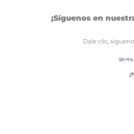
¡Síguenos en nuestra
Dale clic, sígue
@cntq
¡