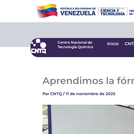
Ir
Centro Nacional de
Inicio
CNT
Tecnología Química
al
contenido
Centro Nacional de
Inicio
CNT
Tecnología Química
Aprendimos la fórm
Por
CNTQ
/
11 de noviembre de 2025