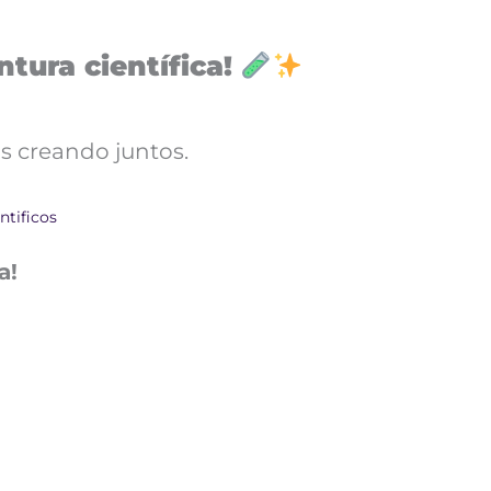
tura científica!
s creando juntos.
ntificos
a!