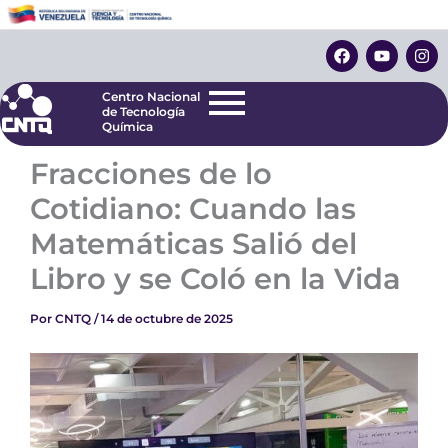
Ir
Centro Nacional
de Tecnología
al
F
Y
I
Química
contenido
a
o
n
c
u
s
e
t
t
Centro Nacional
b
u
a
de Tecnología
o
b
g
Química
o
e
r
k
a
Fracciones de lo
m
Cotidiano: Cuando las
Matemáticas Salió del
Libro y se Coló en la Vida
Por
CNTQ
/
14 de octubre de 2025