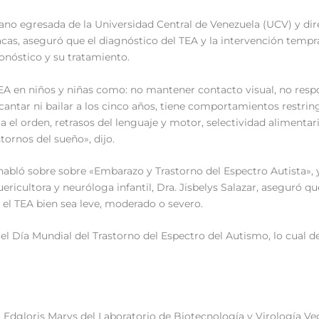
ujano egresada de la Universidad Central de Venezuela (UCV) y di
acas, aseguró que el diagnóstico del TEA y la intervención tempr
ronóstico y su tratamiento.
 TEA en niños y niñas como: no mantener contacto visual, no res
cantar ni bailar a los cinco años, tiene comportamientos restring
a el orden, retrasos del lenguaje y motor, selectividad alimentar
tornos del sueño», dijo.
habló sobre sobre «Embarazo y Trastorno del Espectro Autista», 
ericultora y neuróloga infantil, Dra. Jisbelys Salazar, aseguró q
 el TEA bien sea leve, moderado o severo.
l Día Mundial del Trastorno del Espectro del Autismo, lo cual d
 Edgloris Marys del Laboratorio de Biotecnología y Virología Ve