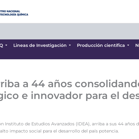
Q
Lineas de Investigación
Producción científica
N
Q
Lineas de Investigación
Producción científica
N
riba a 44 años consolidand
gico e innovador para el des
n Instituto de Estudios Avanzados (IDEA), arriba a sus 44 años
alto impacto social para el desarrollo del país potencia.