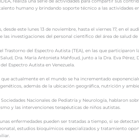
IDEA, realiza una serie de actividades para compartir sus contribu
alento humano y brindando soporte técnico a las actividades en 
 desde este lunes 13 de noviembre, hasta el viernes 17, en el audi
 las investigaciones del personal científico del área de salud de
el Trastorno del Espectro Autista (TEA), en las que participaron 
alud, Dra. María Antonieta Mahfoud, junto a la Dra. Eva Pérez, Dr
 del Espectro Autista en Venezuela.
ron que actualmente en el mundo se ha incrementado exponencia
 genéticos, además de la ubicación geográfica, nutrición y ambie
 Sociedades Nacionales de Pediatría y Neurología, hablaron sobre 
smo y las intervenciones terapéuticas de niños autistas.
lgunas enfermedades pueden ser tratadas a tiempo, si se detect
onatal, estudios bioquímicos especializados y tratamiento oport
liar.