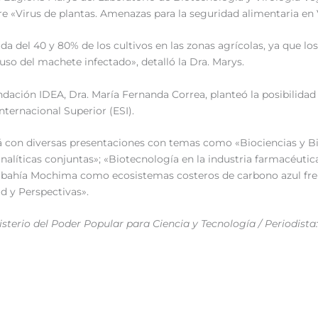
bre «Virus de plantas. Amenazas para la seguridad alimentaria en
a del 40 y 80% de los cultivos en las zonas agrícolas, ya que los
l uso del machete infectado», detalló la Dra. Marys.
undación IDEA, Dra. María Fernanda Correa, planteó la posibilidad
Internacional Superior (ESI).
ará con diversas presentaciones con temas como «Biociencias y B
analíticas conjuntas»; «Biotecnología en la industria farmacéuti
a bahía Mochima como ecosistemas costeros de carbono azul fre
d y Perspectivas».
terio del Poder Popular para Ciencia y Tecnología / Periodista: