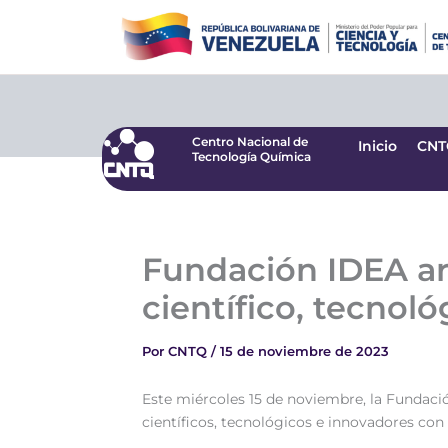
Ir
Centro Nacional de
Inicio
CNT
Tecnología Química
al
contenido
Centro Nacional de
Inicio
CNT
Tecnología Química
Fundación IDEA ar
científico, tecnoló
Por
CNTQ
/
15 de noviembre de 2023
Este miércoles 15 de noviembre, la Fundació
científicos, tecnológicos e innovadores con 