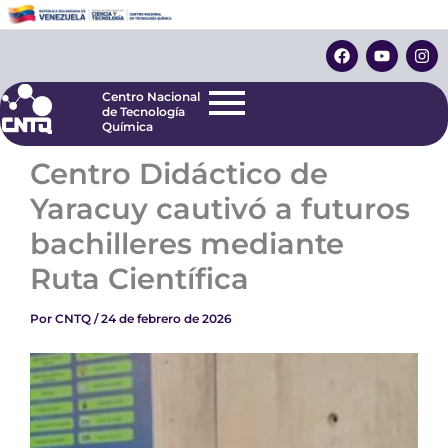
Ir
Centro Nacional
de Tecnología
al
F
Y
I
Química
contenido
a
o
n
c
u
s
e
t
t
Centro Nacional
b
u
a
de Tecnología
o
b
g
Química
o
e
r
k
a
Centro Didáctico de
m
Yaracuy cautivó a futuros
bachilleres mediante
Ruta Científica
Por
CNTQ
/
24 de febrero de 2026