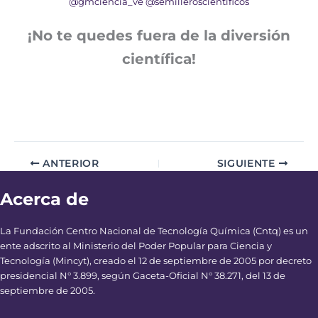
@gmciencia_ve
@semilleroscientificos
¡No te quedes fuera de la diversión
científica!
ANTERIOR
SIGUIENTE
Acerca de
La Fundación Centro Nacional de Tecnología Química (Cntq) es un
ente adscrito al Ministerio del Poder Popular para Ciencia y
Tecnología (Mincyt), creado el 12 de septiembre de 2005 por decreto
presidencial N° 3.899, según Gaceta-Oficial N° 38.271, del 13 de
septiembre de 2005.