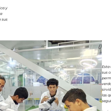
ica y
ia
n sus
Esta 
sus c
permi
verda
sirvi
las q
segu