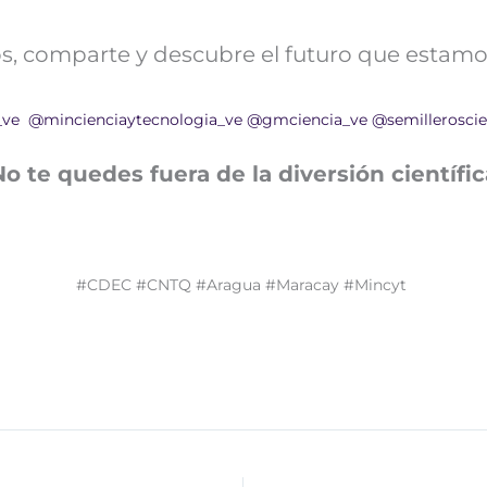
nos, comparte y descubre el futuro que estamo
_ve
@mincienciaytecnologia_ve
@gmciencia_ve
@semilleroscie
No te quedes fuera de la diversión científic
#CDEC #CNTQ #Aragua #Maracay #Mincyt