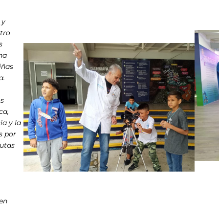
 y
ntro
s
na
iñas
a.
os
ca,
ia y la
s por
Rutas
 en