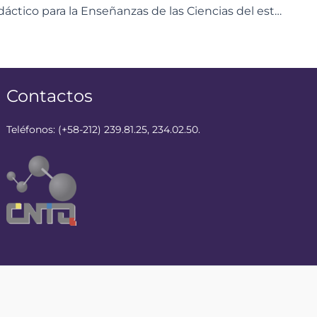
Centro Didáctico para la Enseñanzas de las Ciencias del estado Carabobo dictó taller sobre “Estrategias Educativas”
Contactos
Teléfonos: (+58-212) 239.81.25, 234.02.50.