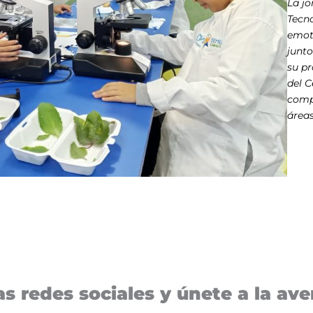
La jo
Tecn
emoti
junto
su p
del C
comp
áreas
s redes sociales y únete a la aven