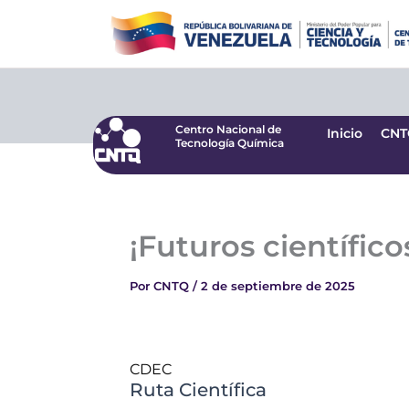
Ir
Centro Nacional de
Inicio
CNT
Tecnología Química
al
contenido
Centro Nacional de
Inicio
CNT
Tecnología Química
¡Futuros científico
Por
CNTQ
/
2 de septiembre de 2025
CDEC
Ruta Científica