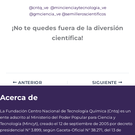
@cntq_ve
@mincienciaytecnologia_ve
@gmciencia_ve
@semilleroscientificos
¡No te quedes fuera de la diversión
científica!
ANTERIOR
SIGUIENTE
Acerca de
La Fundación Centro Nacional de Tecnología Química (Cntq) es un
ente adscrito al Ministerio del Poder Popular para Ciencia y
Tecnología (Mincyt), creado el 12 de septiembre de 2005 por decreto
presidencial N° 3.899, según Gaceta-Oficial N° 38.271, del 13 de