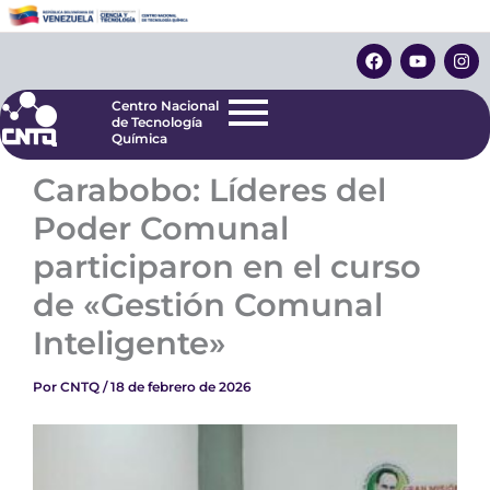
Ir
Centro Nacional
de Tecnología
al
F
Y
I
Química
contenido
a
o
n
c
u
s
e
t
t
Centro Nacional
b
u
a
de Tecnología
o
b
g
Química
o
e
r
k
a
Carabobo: Líderes del
m
Poder Comunal
participaron en el curso
de «Gestión Comunal
Inteligente»
Por
CNTQ
/
18 de febrero de 2026