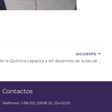
SIGUIENTE
Caravana de la Química capacita a 40 docentes de aulas de ciencia en el estado Falcón
Contactos
Teléfonos: (+58-212) 239.81.25, 234.02.50.