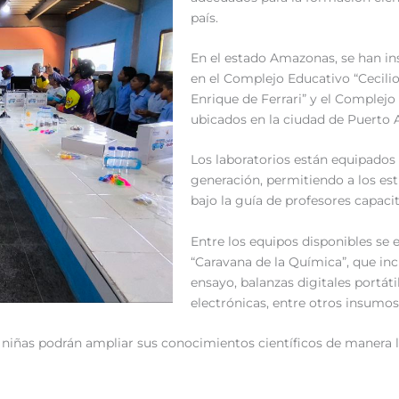
país.
En el estado Amazonas, se han ins
en el Complejo Educativo “Cecili
Enrique de Ferrari” y el Complejo
ubicados en la ciudad de Puerto
Los laboratorios están equipados
generación, permitiendo a los est
bajo la guía de profesores capaci
Entre los equipos disponibles se e
“Caravana de la Química”, que in
ensayo, balanzas digitales portáti
electrónicas, entre otros insumos
y niñas podrán ampliar sus conocimientos científicos de manera 