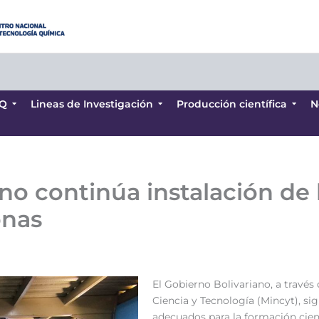
Q
Lineas de Investigación
Producción científica
N
Q
Lineas de Investigación
Producción científica
N
no continúa instalación de 
onas
El Gobierno Bolivariano, a través
Ciencia y Tecnología (Mincyt), si
adecuados para la formación cient