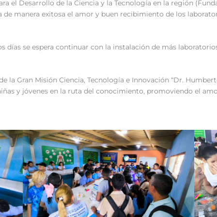
ara el Desarrollo de la Ciencia y la Tecnología en la región (Fu
 de manera exitosa el amor y buen recibimiento de los laborator
días se espera continuar con la instalación de más laboratorios
 de la Gran Misión Ciencia, Tecnología e Innovación “Dr. Humber
iñas y jóvenes en la ruta del conocimiento, promoviendo el amor y