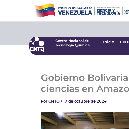
Ir
Centro Nacional de
Inicio
CNT
Tecnología Química
al
contenido
Centro Nacional de
Inicio
CNT
Tecnología Química
Gobierno Bolivaria
ciencias en Amaz
Por
CNTQ
/
17 de octubre de 2024