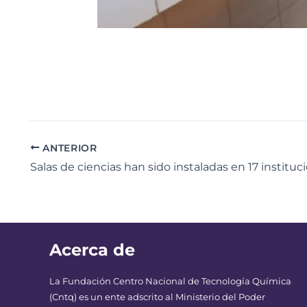
ANTERIOR
Acerca de
La Fundación Centro Nacional de Tecnología Química
(Cntq) es un ente adscrito al Ministerio del Poder