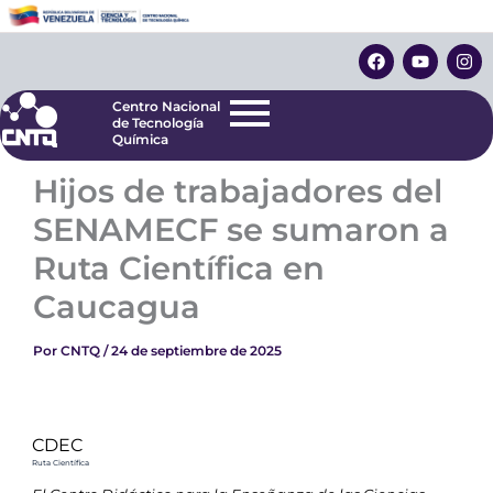
Ir
Centro Nacional
de Tecnología
al
F
Y
I
Química
contenido
a
o
n
c
u
s
e
t
t
Centro Nacional
b
u
a
de Tecnología
o
b
g
Química
o
e
r
k
a
Hijos de trabajadores del
m
SENAMECF se sumaron a
Ruta Científica en
Caucagua
Por
CNTQ
/
24 de septiembre de 2025
CDEC
Ruta Científica