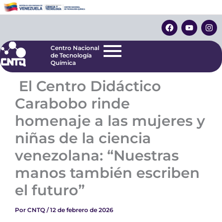
Ir
Centro Nacional
de Tecnología
al
F
Y
I
Química
contenido
a
o
n
c
u
s
e
t
t
Centro Nacional
b
u
a
de Tecnología
o
b
g
Química
o
e
r
k
a
El Centro Didáctico
m
Carabobo rinde
homenaje a las mujeres y
niñas de la ciencia
venezolana: “Nuestras
manos también escriben
el futuro”
Por
CNTQ
/
12 de febrero de 2026