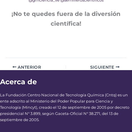
@gmciencia_ve
@semilleroscientificos
¡No te quedes fuera de la diversión
científica!
ANTERIOR
SIGUIENTE
Acerca de
La Fundación Centro Nacional de Tecnología Química (Cntq) es un
ente adscrito al Ministerio del Poder Popular para Ciencia y
Tecnología (Mincyt), creado el 12 de septiembre de 2005 por decreto
presidencial N° 3.899, según Gaceta-Oficial N° 38.271, del 13 de
septiembre de 2005.