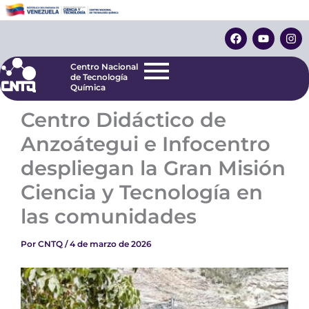
Ir
Centro Nacional
de Tecnología
al
F
Y
I
Química
contenido
a
o
n
c
u
s
e
t
t
Centro Nacional
b
u
a
de Tecnología
o
b
g
Química
o
e
r
k
a
‎Centro Didáctico de
m
Anzoátegui e Infocentro
despliegan la Gran Misión
Ciencia y Tecnología en
las comunidades
Por
CNTQ
/
4 de marzo de 2026