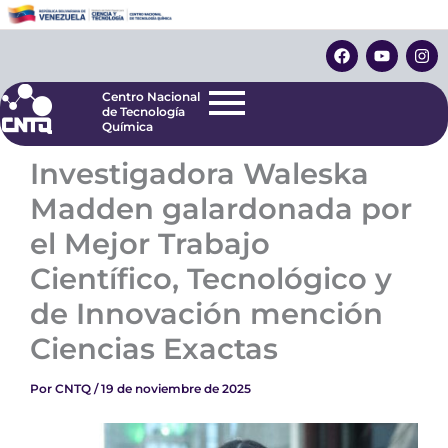
Ir
Centro Nacional
de Tecnología
al
F
Y
I
Química
contenido
a
o
n
c
u
s
e
t
t
Centro Nacional
b
u
a
de Tecnología
o
b
g
Química
o
e
r
k
a
Investigadora Waleska
m
Madden galardonada por
el Mejor Trabajo
Científico, Tecnológico y
de Innovación mención
Ciencias Exactas
Por
CNTQ
/
19 de noviembre de 2025