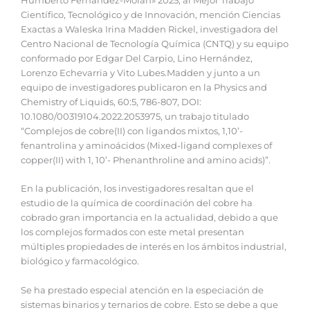
Humberto Fernández-Morán» 2025, al Mejor Trabajo
Científico, Tecnológico y de Innovación, mención Ciencias
Exactas a Waleska Irina Madden Rickel, investigadora del
Centro Nacional de Tecnología Química (CNTQ) y su equipo
conformado por Edgar Del Carpio, Lino Hernández,
Lorenzo Echevarria y Vito Lubes.Madden y junto a un
equipo de investigadores publicaron en la Physics and
Chemistry of Liquids, 60:5, 786-807, DOI:
10.1080/00319104.2022.2053975, un trabajo titulado
“Complejos de cobre(II) con ligandos mixtos, 1,10’-
fenantrolina y aminoácidos (Mixed-ligand complexes of
copper(II) with 1, 10’- Phenanthroline and amino acids)”.
En la publicación, los investigadores resaltan que el
estudio de la química de coordinación del cobre ha
cobrado gran importancia en la actualidad, debido a que
los complejos formados con este metal presentan
múltiples propiedades de interés en los ámbitos industrial,
biológico y farmacológico.
Se ha prestado especial atención en la especiación de
sistemas binarios y ternarios de cobre. Esto se debe a que