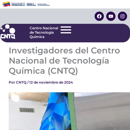
Ir
Centro Nacional
de Tecnología
al
F
Y
I
Química
contenido
a
o
n
c
u
s
e
t
t
Centro Nacional
b
u
a
de Tecnología
o
b
g
Química
o
e
r
k
a
Investigadores del Centro
m
Nacional de Tecnología
Química (CNTQ)
Por
CNTQ
/
12 de noviembre de 2024