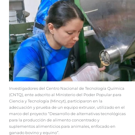
Investigadores del Centro Nacional de Tecnología Química
(CNTQ), ente adscrito al Ministerio del Poder Popular para
Ciencia y Tecnología (Mincyt), participaron en la
adecuación y prueba de un equipo extrusor, utilizado en el
marco del proyecto “Desarrollo de alternativas tecnológicas
para la producción de alimento concentrado y
suplementos alimenticios para animales, enfocado en
ganado bovino y equino”.