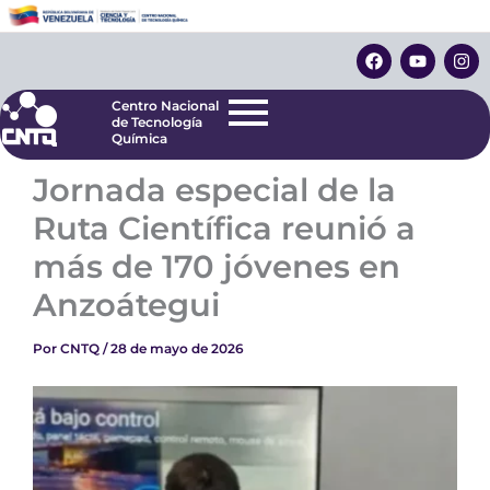
Ir
Centro Nacional
de Tecnología
al
F
Y
I
Química
contenido
a
o
n
c
u
s
e
t
t
Centro Nacional
b
u
a
de Tecnología
o
b
g
Química
o
e
r
k
a
Jornada especial de la
m
Ruta Científica reunió a
más de 170 jóvenes en
Anzoátegui
Por
CNTQ
/
28 de mayo de 2026