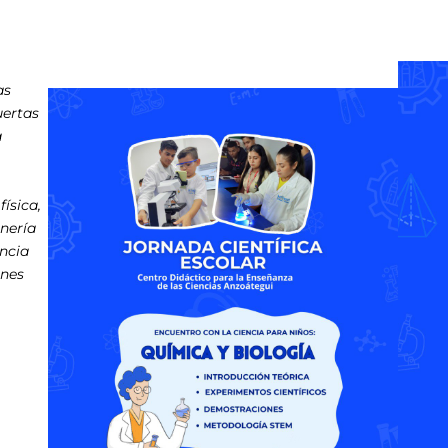
as
uertas
a
ísica,
inería
encia
ones