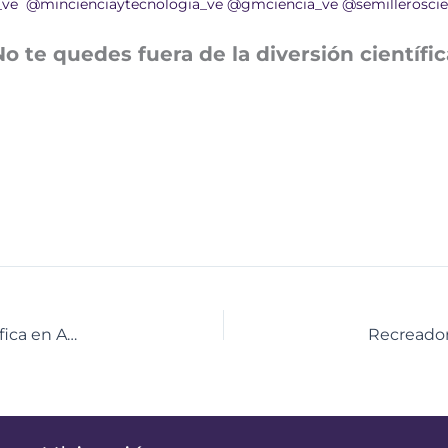
_ve
@mincienciaytecnologia_ve
@gmciencia_ve
@semilleroscie
No te quedes fuera de la diversión científic
CDEC impulsó el conocimiento y la vocación científica en Anzoátegui