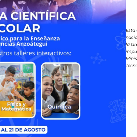
Esta
nacio
la Gr
impul
Minis
Tecno