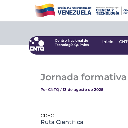
Ir
Centro Nacional de
Inicio
CNT
Tecnología Química
al
contenido
Centro Nacional de
Inicio
CNT
Tecnología Química
Jornada formativa 
Por
CNTQ
/
13 de agosto de 2025
CDEC
Ruta Científica