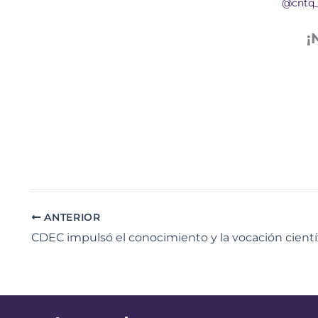
@cntq
¡
ANTERIOR