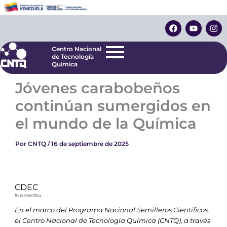
Ir
Centro Nacional
de Tecnología
al
F
Y
I
Química
contenido
a
o
n
c
u
s
e
t
t
Centro Nacional
b
u
a
de Tecnología
o
b
g
Química
o
e
r
k
a
Jóvenes carabobeños
m
continúan sumergidos en
el mundo de la Química
Por
CNTQ
/
16 de septiembre de 2025
CDEC
Ruta Científica
En el marco del Programa Nacional Semilleros Científicos,
el Centro Nacional de Tecnología Química (CNTQ), a través