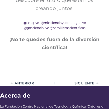
descubre el futuro que estamos
creando juntos.
@cntq_ve
@mincienciaytecnologia_ve
@gmciencia_ve
@semilleroscientificos
¡No te quedes fuera de la diversión
científica!
ANTERIOR
SIGUIENTE
Acerca de
La Fundación Centro Nacional de Tecnología Química (Cntq) es un