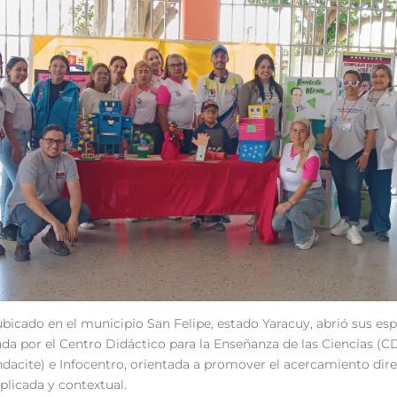
icado en el municipio San Felipe, estado Yaracuy, abrió sus esp
sada por el Centro Didáctico para la Enseñanza de las Ciencias (C
ndacite) e Infocentro, orientada a promover el acercamiento direc
licada y contextual.