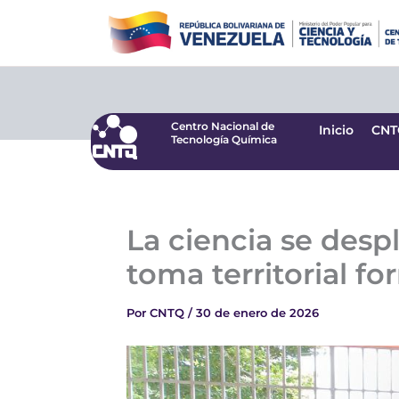
Ir
Centro Nacional de
Inicio
CNT
Tecnología Química
al
contenido
Centro Nacional de
Inicio
CNT
Tecnología Química
La ciencia se desp
toma territorial fo
Por
CNTQ
/
30 de enero de 2026