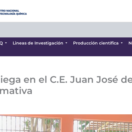
Q
Lineas de Investigación
Producción científica
N
Q
Lineas de Investigación
Producción científica
N
liega en el C.E. Juan José 
rmativa