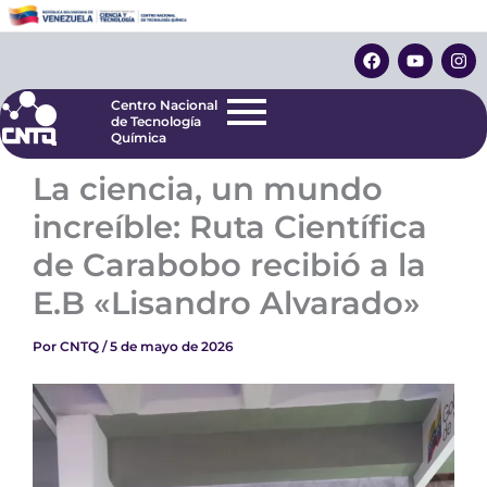
Ir
Centro Nacional
de Tecnología
al
F
Y
I
Química
contenido
a
o
n
c
u
s
e
t
t
Centro Nacional
b
u
a
de Tecnología
o
b
g
Química
o
e
r
k
a
La ciencia, un mundo
m
increíble: Ruta Científica
de Carabobo recibió a la
E.B «Lisandro Alvarado»
Por
CNTQ
/
5 de mayo de 2026