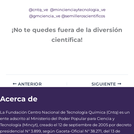
@cntq_ve
@mincienciaytecnologia_ve
@gmciencia_ve
@semilleroscientificos
¡No te quedes fuera de la diversión
científica!
ANTERIOR
SIGUIENTE
Acerca de
La Fundación Centro Nacional de Tecnología Química (Cntq) es un
ente adscrito al Ministerio del Poder Popular para Ciencia y
Tecnología (Mincyt), creado el 12 de septiembre de 2005 por decreto
presidencial N° 3.899, según Gaceta-Oficial N° 38.271, del 13 de