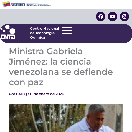
Ir
Centro Nacional
de Tecnología
al
F
Y
I
Química
contenido
a
o
n
c
u
s
e
t
t
Centro Nacional
b
u
a
de Tecnología
o
b
g
Química
o
e
r
k
a
Ministra Gabriela
m
Jiménez: la ciencia
venezolana se defiende
con paz
Por
CNTQ
/
11 de enero de 2026