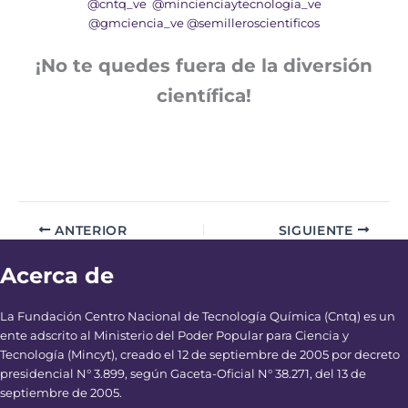
@cntq_ve
@mincienciaytecnologia_ve
@gmciencia_ve
@semilleroscientificos
¡No te quedes fuera de la diversión
científica!
ANTERIOR
SIGUIENTE
Acerca de
La Fundación Centro Nacional de Tecnología Química (Cntq) es un
ente adscrito al Ministerio del Poder Popular para Ciencia y
Tecnología (Mincyt), creado el 12 de septiembre de 2005 por decreto
presidencial N° 3.899, según Gaceta-Oficial N° 38.271, del 13 de
septiembre de 2005.