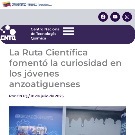
Ir
Centro Nacional
de Tecnología
al
F
Y
I
Química
contenido
a
o
n
c
u
s
e
t
t
Centro Nacional
b
u
a
de Tecnología
o
b
g
Química
o
e
r
k
a
La Ruta Científica
m
fomentó la curiosidad en
los jóvenes
anzoatiguenses
Por
CNTQ
/
10 de julio de 2025