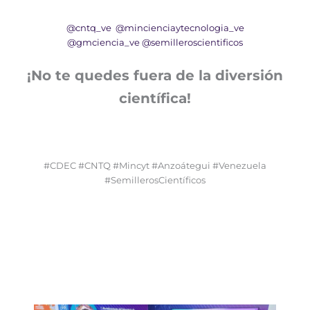
@cntq_ve
@mincienciaytecnologia_ve
@gmciencia_ve
@semilleroscientificos
¡No te quedes fuera de la diversión
científica!
#CDEC #CNTQ #Mincyt #Anzoátegui #Venezuela
#SemillerosCientíficos