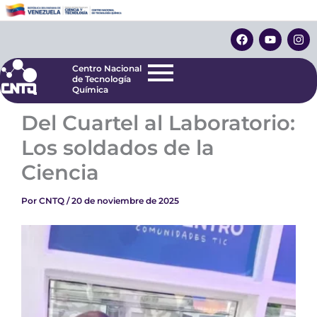
Ir
Centro Nacional
de Tecnología
al
F
Y
I
Química
contenido
a
o
n
c
u
s
e
t
t
Centro Nacional
b
u
a
de Tecnología
o
b
g
Química
o
e
r
k
a
Del Cuartel al Laboratorio:
m
Los soldados de la
Ciencia
Por
CNTQ
/
20 de noviembre de 2025