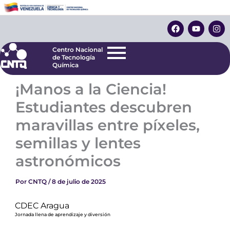
Ir
Centro Nacional
de Tecnología
al
F
Y
I
Química
contenido
a
o
n
c
u
s
e
t
t
Centro Nacional
b
u
a
de Tecnología
o
b
g
Química
o
e
r
k
a
¡Manos a la Ciencia!
m
Estudiantes descubren
maravillas entre píxeles,
semillas y lentes
astronómicos
Por
CNTQ
/
8 de julio de 2025
CDEC Aragua
Jornada llena de aprendizaje y diversión