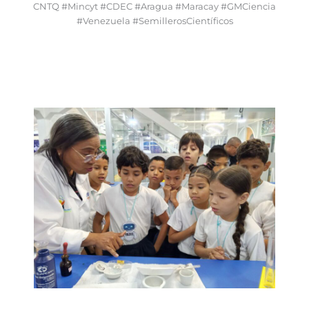
CNTQ #Mincyt #CDEC #Aragua #Maracay #GMCiencia
#Venezuela #SemillerosCientíficos