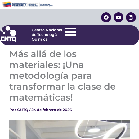
Ir
Centro Nacional
de Tecnología
al
F
Y
I
Química
contenido
a
o
n
c
u
s
e
t
t
Centro Nacional
b
u
a
de Tecnología
o
b
g
Química
o
e
r
k
a
Más allá de los
m
materiales: ¡Una
metodología para
transformar la clase de
matemáticas!
Por
CNTQ
/
24 de febrero de 2026