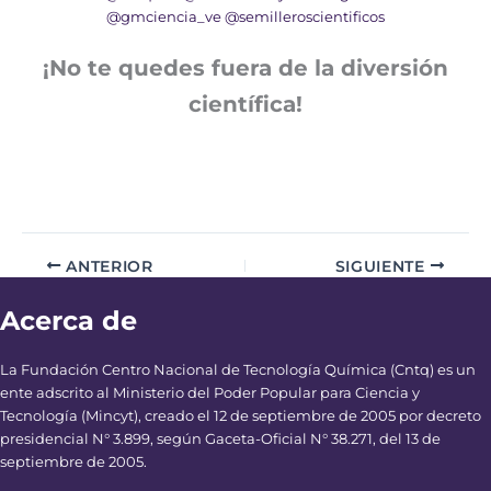
@gmciencia_ve
@semilleroscientificos
¡No te quedes fuera de la diversión
científica!
ANTERIOR
SIGUIENTE
Acerca de
La Fundación Centro Nacional de Tecnología Química (Cntq) es un
ente adscrito al Ministerio del Poder Popular para Ciencia y
Tecnología (Mincyt), creado el 12 de septiembre de 2005 por decreto
presidencial N° 3.899, según Gaceta-Oficial N° 38.271, del 13 de
septiembre de 2005.