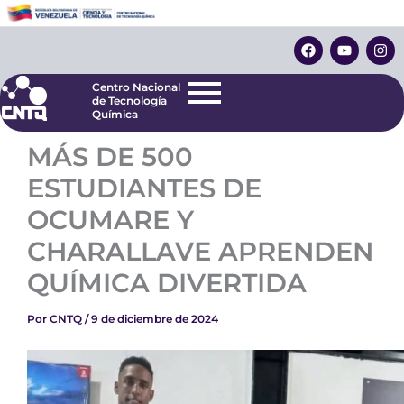
Ir
Centro Nacional
de Tecnología
al
F
Y
I
Química
contenido
a
o
n
c
u
s
e
t
t
Centro Nacional
b
u
a
de Tecnología
o
b
g
Química
o
e
r
k
a
MÁS DE 500
m
ESTUDIANTES DE
OCUMARE Y
CHARALLAVE APRENDEN
QUÍMICA DIVERTIDA
Por
CNTQ
/
9 de diciembre de 2024