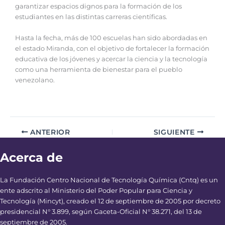
garantizar espacios dignos para la formación de los
estudiantes en las distintas carreras científicas.
Hasta la fecha, más de 100 escuelas han sido abordadas en
el estado Miranda, con el objetivo de fortalecer la formación
educativa de los jóvenes y acercar la ciencia y la tecnología
como una herramienta de bienestar para el pueblo
venezolano.
ANTERIOR
SIGUIENTE
Acerca de
La Fundación Centro Nacional de Tecnología Química (Cntq) es un
ente adscrito al Ministerio del Poder Popular para Ciencia y
Tecnología (Mincyt), creado el 12 de septiembre de 2005 por decreto
presidencial N° 3.899, según Gaceta-Oficial N° 38.271, del 13 de
septiembre de 2005.