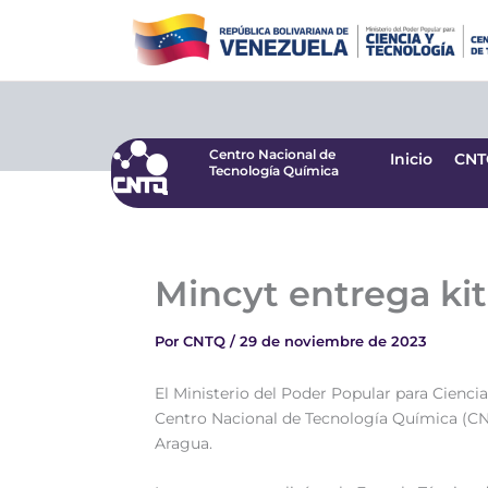
Ir
Centro Nacional de
Inicio
CNT
Tecnología Química
al
contenido
Centro Nacional de
Inicio
CNT
Tecnología Química
Mincyt entrega ki
Por
CNTQ
/
29 de noviembre de 2023
El Ministerio del Poder Popular para Ciencia
Centro Nacional de Tecnología Química (CNT
Aragua.