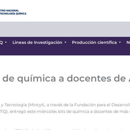
Q
Lineas de Investigación
Producción científica
N
Q
Lineas de Investigación
Producción científica
N
t de química a docentes de
 y Tecnología (Mincyt), a través de la Fundación para el Desarroll
Q), entregó este miércoles kits de química a docentes de más d