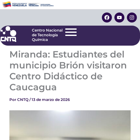
Ir
Centro Nacional
de Tecnología
al
F
Y
I
Química
contenido
a
o
n
c
u
s
e
t
t
Centro Nacional
b
u
a
de Tecnología
o
b
g
Química
o
e
r
k
a
Miranda: Estudiantes del
m
municipio Brión visitaron
Centro Didáctico de
Caucagua
Por
CNTQ
/
13 de marzo de 2026