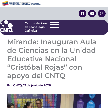
Ir
Centro Nacional
de Tecnología
al
F
Y
I
Química
contenido
a
o
n
c
u
s
e
t
t
Centro Nacional
b
u
a
de Tecnología
o
b
g
Química
o
e
r
k
a
Miranda: Inauguran Aula
m
de Ciencias en la Unidad
Educativa Nacional
“Cristóbal Rojas” con
apoyo del CNTQ
Por
CNTQ
/
3 de junio de 2026