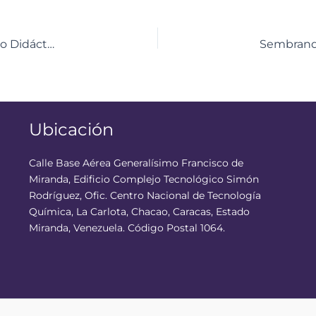
‎Talento en acción: Jóvenes se preparan en el Centro Didáctico en Anzoátegui para las Olimpiadas de Robótica Creativa 2026
Ubicación
Calle Base Aérea Generalísimo Francisco de
Miranda, Edificio Complejo Tecnológico Simón
Rodríguez, Ofic. Centro Nacional de Tecnología
Química, La Carlota, Chacao, Caracas, Estado
Miranda, Venezuela. Código Postal 1064.