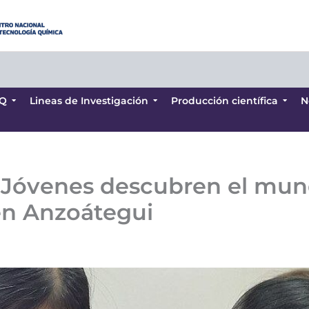
Q
Lineas de Investigación
Producción científica
N
Q
Lineas de Investigación
Producción científica
N
: Jóvenes descubren el mu
en Anzoátegui