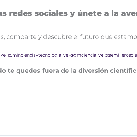
s redes sociales y únete a la aven
nos, comparte y descubre el futuro que estamo
_ve
@mincienciaytecnologia_ve
@gmciencia_ve
@semilleroscie
No te quedes fuera de la diversión científic