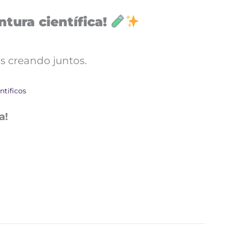
tura científica!
s creando juntos.
ntificos
a!