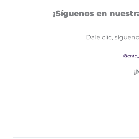
¡Síguenos en nuestra
Dale clic, sígue
@cntq
¡