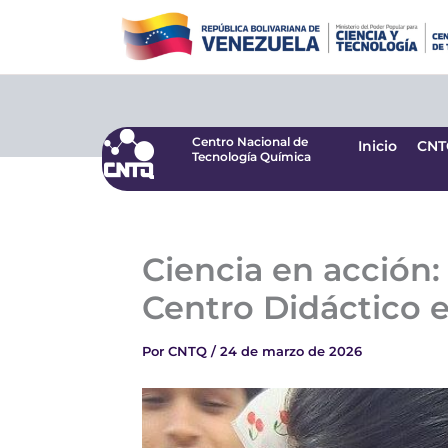
Ir
Centro Nacional de
Inicio
CNT
Tecnología Química
al
contenido
Centro Nacional de
Inicio
CNT
Tecnología Química
Ciencia en acción
Centro Didáctico 
Por
CNTQ
/
24 de marzo de 2026