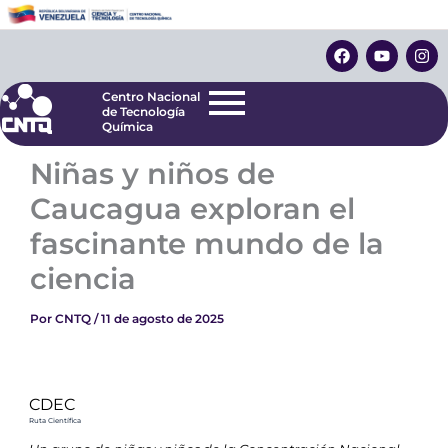
Ir
Centro Nacional
de Tecnología
al
F
Y
I
Química
contenido
a
o
n
c
u
s
e
t
t
Centro Nacional
b
u
a
de Tecnología
o
b
g
Química
o
e
r
k
a
Niñas y niños de
m
Caucagua exploran el
fascinante mundo de la
ciencia
Por
CNTQ
/
11 de agosto de 2025
CDEC
Ruta Científica