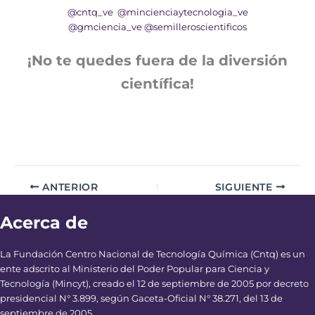
@cntq_ve
@mincienciaytecnologia_ve
@gmciencia_ve
@semilleroscientificos
¡No te quedes fuera de la diversión
científica!
ANTERIOR
SIGUIENTE
Acerca de
La Fundación Centro Nacional de Tecnología Química (Cntq) es un
ente adscrito al Ministerio del Poder Popular para Ciencia y
Tecnología (Mincyt), creado el 12 de septiembre de 2005 por decreto
presidencial N° 3.899, según Gaceta-Oficial N° 38.271, del 13 de
septiembre de 2005.