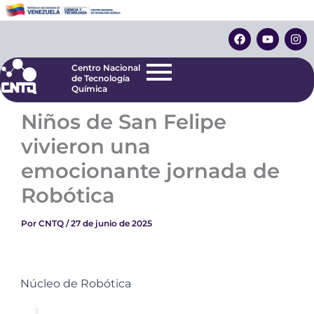
Ir
Centro Nacional
de Tecnología
al
F
Y
I
Química
contenido
a
o
n
c
u
s
e
t
t
Centro Nacional
b
u
a
de Tecnología
o
b
g
Química
o
e
r
k
a
Niños de San Felipe
m
vivieron una
emocionante jornada de
Robótica
Por
CNTQ
/
27 de junio de 2025
Núcleo de Robótica