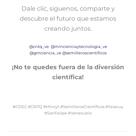
Dale clic, síguenos, comparte y
descubre el futuro que estamos
creando juntos.
@cntq_ve
@mincienciaytecnologia_ve
@gmciencia_ve
@semilleroscientificos
¡No te quedes fuera de la diversión
científica!
#CDEC #CNTQ #Mincyt #SemillerosCientíficos #Yaracuy
#SanFelipe #Venezuela