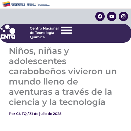
Ir
Centro Nacional
de Tecnología
al
F
Y
I
Química
contenido
a
o
n
c
u
s
e
t
t
Centro Nacional
b
u
a
de Tecnología
o
b
g
Química
o
e
r
k
a
Niños, niñas y
m
adolescentes
carabobeños vivieron un
mundo lleno de
aventuras a través de la
ciencia y la tecnología
Por
CNTQ
/
31 de julio de 2025