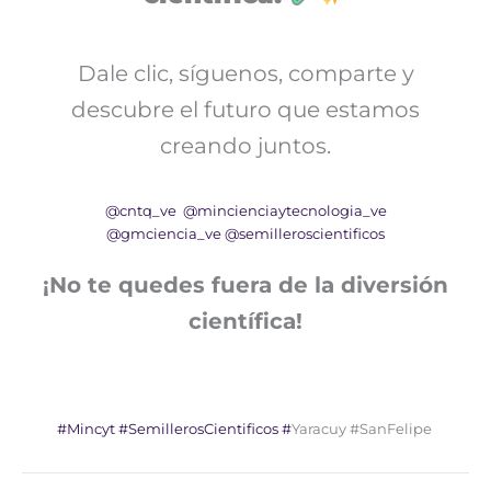
Dale clic, síguenos, comparte y
descubre el futuro que estamos
creando juntos.
@cntq_ve
@mincienciaytecnologia_ve
@gmciencia_ve
@semilleroscientificos
¡No te quedes fuera de la diversión
científica!
#Mincyt
#SemillerosCientificos
#
Yaracuy #SanFelipe