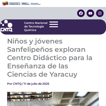
Ir
Centro Nacional
de Tecnología
al
F
Y
I
Química
contenido
a
o
n
c
u
s
e
t
t
Centro Nacional
b
u
a
de Tecnología
o
b
g
Química
o
e
r
k
a
Niños y jóvenes
m
Sanfelipeños exploran
Centro Didáctico para la
Enseñanza de las
Ciencias de Yaracuy
Por
CNTQ
/
11 de julio de 2025